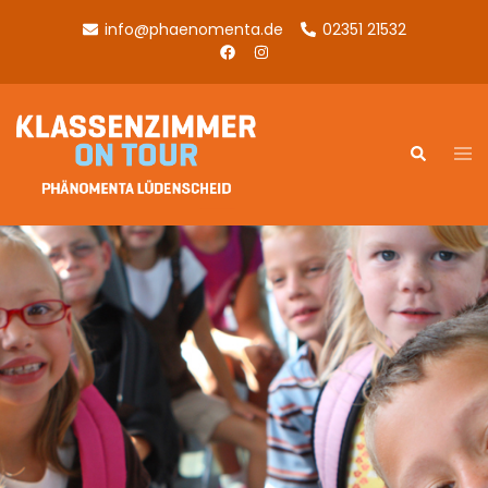
info@phaenomenta.de
02351 21532