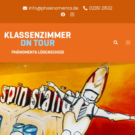
info@phaenomenta.de
02351 21532